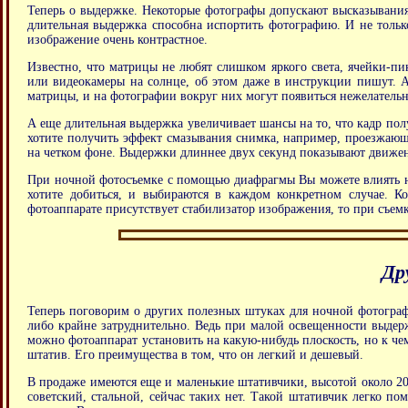
Теперь о выдержке. Некоторые фотографы допускают высказывания,
длительная выдержка способна испортить фотографию. И не только
изображение очень контрастное.
Известно, что матрицы не любят слишком яркого света, ячейки-пик
или видеокамеры на солнце, об этом даже в инструкции пишут. А
матрицы, и на фотографии вокруг них могут появиться нежелатель
А еще длительная выдержка увеличивает шансы на то, что кадр пол
хотите получить эффект смазывания снимка, например, проезжаю
на четком фоне. Выдержки длиннее двух секунд показывают движени
При ночной фотосъемке с помощью диафрагмы Вы можете влиять на 
хотите добиться, и выбираются в каждом конкретном случае. К
фотоаппарате присутствует стабилизатор изображения, то при съем
Др
Теперь поговорим о других полезных штуках для ночной фотограф
либо крайне затруднительно. Ведь при малой освещенности выдержк
можно фотоаппарат установить на какую-нибудь плоскость, но к че
штатив. Его преимущества в том, что он легкий и дешевый.
В продаже имеются еще и маленькие штативчики, высотой около 20 
советский, стальной, сейчас таких нет. Такой штативчик легко 