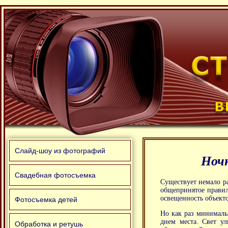
Слайд-шоу из фотографий
Ноч
Свадебная фотосъемка
Существует немало р
общепринятое правил
освещенность объект
Фотосъемка детей
Но как раз минималь
днем места. Свет у
Обработка и ретушь