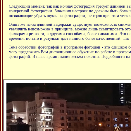
Следующий момент, так как ночная фотография требует длинной вы
конкретной фотографии. Значения настроек не должны быть больши
позволяющие убрать шумы на фотографии, не теряя при этом четкос
Опять же из-за длинной выдержки существует возможность снижения
увеличить невозможно в принципе, можно лишь сымитировать это 
фильтрами резкости, а другими способами, более сложными. Это пос
времени, но зато и результат дает намного более качественный. Так 
Тема обработки фотографий в программе фотошоп - это слишком бол
могу предложить Вам дистанционное обучение по работе в програм
фотографий. В наше время знания весьма полезны. Подробности на