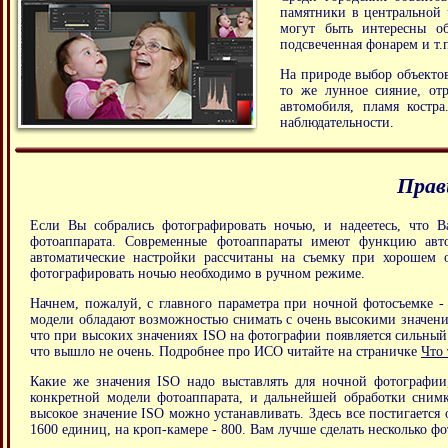
памятники в центральной 
могут быть интересны об
подсвеченная фонарем и т.
На природе выбор объектов
то же лунное сияние, от
автомобиля, пламя костр
наблюдательности.
Прав
Если Вы собрались фотографировать ночью, и надеетесь, что В
фотоаппарата. Современные фотоаппараты имеют функцию автом
автоматические настройки рассчитаны на съемку при хорошем о
фотографировать ночью необходимо в ручном режиме.
Начнем, пожалуй, с главного параметра при ночной фотосъемке -
модели обладают возможностью снимать с очень высокими значения
что при высоких значениях ISO на фотографии появляется сильный
что вышло не очень. Подробнее про ИСО читайте на страничке
Что 
Какие же значения ISO надо выставлять для ночной фотографии
конкретной модели фотоаппарата, и дальнейшей обработки снимк
высокое значение ISO можно устанавливать. Здесь все постигаетс
1600 единиц, на кроп-камере - 800. Вам лучше сделать несколько ф