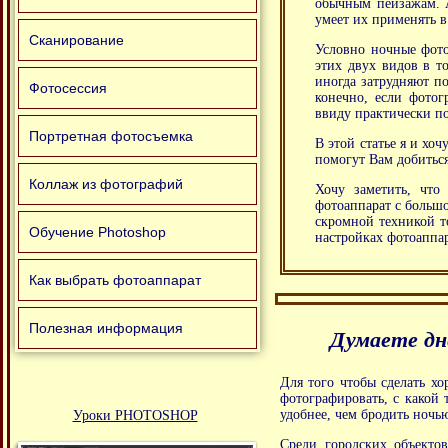
обычным пейзажам. А
умеет их применять 
Сканирование
Условно ночные фото
этих двух видов в т
иногда затрудняют п
Фотосессия
конечно, если фотог
ввиду практически по
Портретная фотосъемка
В этой статье я и хо
помогут Вам добиться
Коллаж из фотографий
Хочу заметить, что
фотоаппарат с больш
скромной техникой т
Обучение Photoshop
настройках фотоаппар
Как выбрать фотоаппарат
Полезная информация
Думаете дн
Для того чтобы сделать х
фотографировать, с какой 
удобнее, чем бродить ночью
Уроки PHOTOSHOP
Среди городских объекто