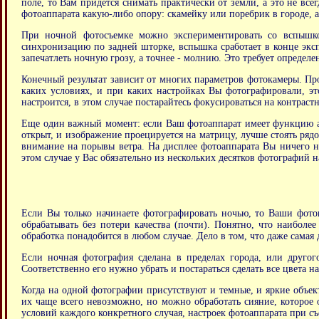
поле, то Вам придется снимать практически от земли, а это не все
фотоаппарата какую-либо опору: скамейку или поребрик в городе, а
При ночной фотосъемке можно экспериментировать со вспышко
синхронизацию по задней шторке, вспышка сработает в конце экс
запечатлеть ночную грозу, а точнее - молнию. Это требует определ
Конечный результат зависит от многих параметров фотокамеры. Пр
каких условиях, и при каких настройках Вы фотографировали, э
настроится, в этом случае постарайтесь фокусироваться на контрастн
Еще один важный момент: если Ваш фотоаппарат имеет функцию ав
открыт, и изображение проецируется на матрицу, лучше стоять ряд
внимание на порывы ветра. На дисплее фотоаппарата Вы ничего не
этом случае у Вас обязательно из нескольких десятков фотографий 
Если Вы только начинаете фотографировать ночью, то Ваши фото
обрабатывать без потери качества (почти). Понятно, что наибол
обработка понадобится в любом случае. Дело в том, что даже самая 
Если ночная фотография сделана в пределах города, или другог
Соответственно его нужно убрать и постараться сделать все цвета 
Когда на одной фотографии присутствуют и темные, и яркие объект
их чаще всего невозможно, но можно обработать сияние, которое о
условий каждого конкретного случая, настроек фотоаппарата при с