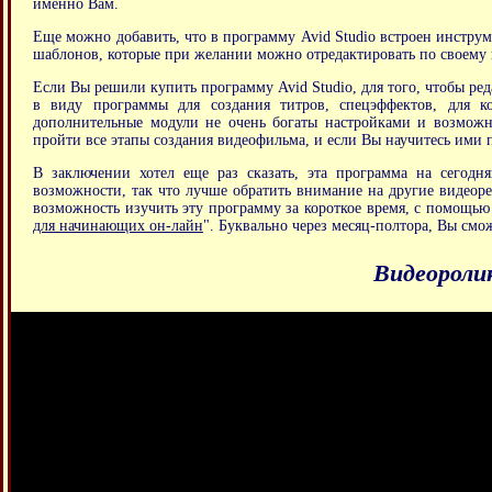
именно Вам.
Еще можно добавить, что в программу Avid Studio встроен инструм
шаблонов, которые при желании можно отредактировать по своему 
Если Вы решили купить программу Avid Studio, для того, чтобы ре
в виду программы для создания титров, спецэффектов, для ко
дополнительные модули не очень богаты настройками и возмож
пройти все этапы создания видеофильма, и если Вы научитесь ими п
В заключении хотел еще раз сказать, эта программа на сегодн
возможности, так что лучше обратить внимание на другие видеоред
возможность изучить эту программу за короткое время, с помощью
для начинающих он-лайн
". Буквально через месяц-полтора, Вы смож
Видеоролик