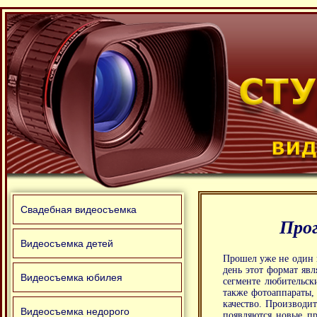
Свадебная видеосъемка
Прог
Видеосъемка детей
Прошел уже не один 
день этот формат явл
Видеосъемка юбилея
сегменте любительск
также фотоаппараты,
качество. Производи
Видеосъемка недорого
появляются новые пр