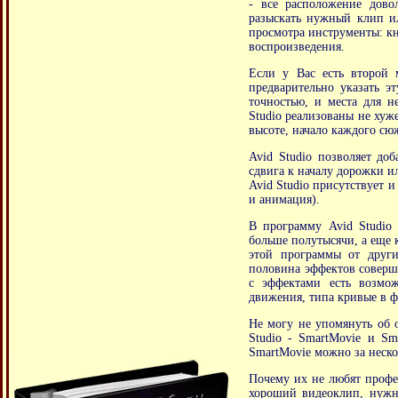
- все расположение дово
разыскать нужный клип 
просмотра инструменты: кн
воспроизведения.
Если у Вас есть второй 
предварительно указать э
точностью, и места для н
Studio реализованы не хуж
высоте, начало каждого сюж
Avid Studio позволяет до
сдвига к началу дорожки и
Avid Studio присутствует и
и анимация).
В программу Avid Studio 
больше полутысячи, а еще 
этой программы от други
половина эффектов соверше
с эффектами есть возмож
движения, типа кривые в 
Не могу не упомянуть об о
Studio - SmartMovie и S
SmartMovie можно за нескол
Почему их не любят профес
хороший видеоклип, нужно