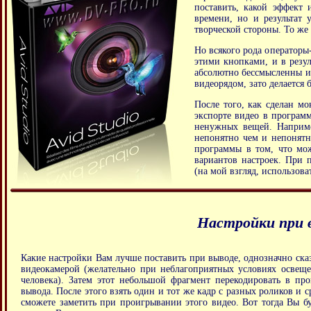
поставить, какой эффект 
времени, но и результат 
творческой стороны. То же 
Но всякого рода операторы
этими кнопками, и в резул
абсолютно бессмысленны и
видеорядом, зато делается б
После того, как сделан мо
экспорте видео в программ
ненужных вещей. Наприме
непонятно чем и непонятно
программы в том, что мож
вариантов настроек. При 
(на мой взгляд, использов
Настройки при в
Какие настройки Вам лучше поставить при выводе, однозначно сказ
видеокамерой (желательно при неблагоприятных условиях освеще
человека). Затем этот небольшой фрагмент перекодировать в пр
вывода. После этого взять один и тот же кадр с разных роликов и 
сможете заметить при проигрывании этого видео. Вот тогда Вы бу