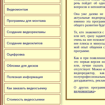
речь пойдет об одн
вопросов и непоняток
Видеомонтаж
Она уже далеко не н
актуальные видеоре
Программы для монтажа
именно эта программ
общего развития буде
Создание видеорекламы
Те, кто знакомится с
или нет, сразу задают
очень на нее похожее?
Создание видеоклипов
нее плюсы и минусы, 
мой опыт общения с 
программе.
Оцифровка
Как и при появлении
это первая версия н
Обложки для дисков
или, лучше сказать
отсутствует. Можно е
видеоредактор, 
Полезная информация
полупрофессиональ
догадываетесь, реклам
О других программ
Как заказать видеосъемку
видеомонтажа
»
Стоимость видеосъемки