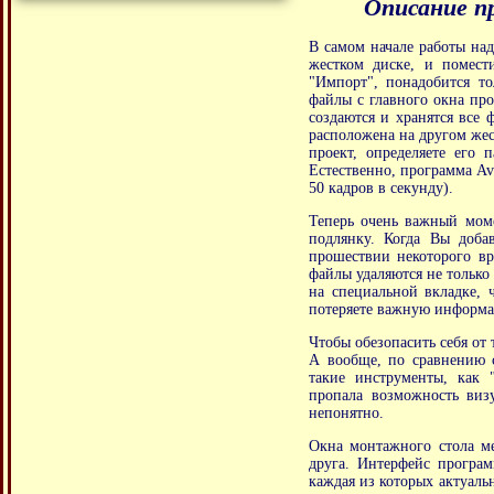
Описание п
В самом начале работы над
жестком диске, и помести
"Импорт", понадобится т
файлы с главного окна пр
создаются и хранятся все 
расположена на другом жест
проект, определяете его
Естественно, программа Avi
50 кадров в секунду).
Теперь очень важный моме
подлянку. Когда Вы доба
прошествии некоторого вр
файлы удаляются не только
на специальной вкладке, ч
потеряете важную информ
Чтобы обезопасить себя от 
А вообще, по сравнению с
такие инструменты, как 
пропала возможность визу
непонятно.
Окна монтажного стола ме
друга. Интерфейс програм
каждая из которых актуаль