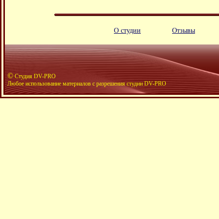
О студии
Отзывы
©
Студия DV-PRO
Любое использование материалов с разрешения студии DV-PRO