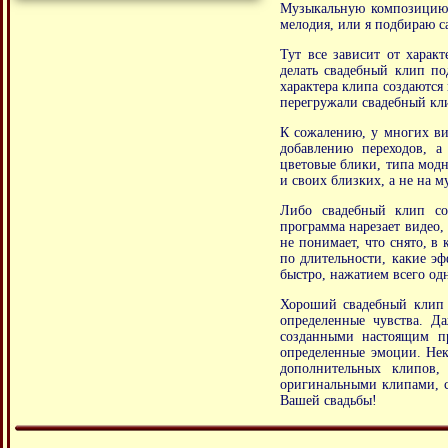
Музыкальную композицию д
мелодия, или я подбираю с
Тут все зависит от харак
делать свадебный клип по
характера клипа создаются
перегружали свадебный кли
К сожалению, у многих в
добавлению переходов, а
цветовые блики, типа модно
и своих близких, а не на м
Либо свадебный клип соз
программа нарезает видео,
не понимает, что снято, в
по длительности, какие эф
быстро, нажатием всего од
Хороший свадебный клип 
определенные чувства. Д
созданными настоящим пр
определенные эмоции. Нек
дополнительных клипов,
оригинальными клипами, 
Вашей свадьбы!