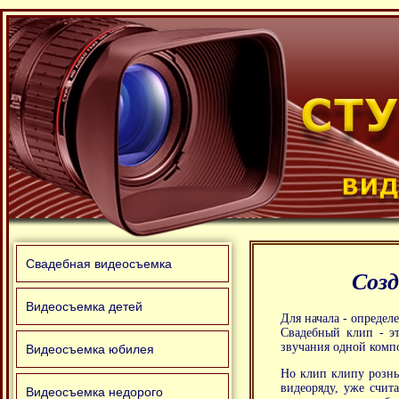
Свадебная видеосъемка
Созд
Видеосъемка детей
Для начала - определ
Свадебный клип - эт
звучания одной комп
Видеосъемка юбилея
Но клип клипу рознь
видеоряду, уже счит
Видеосъемка недорого