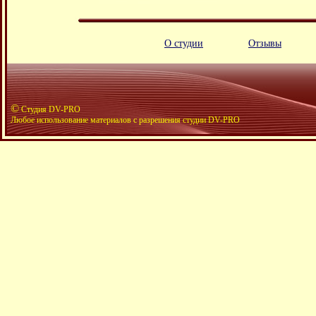
О студии
Отзывы
©
Студия DV-PRO
Любое использование материалов с разрешения студии DV-PRO