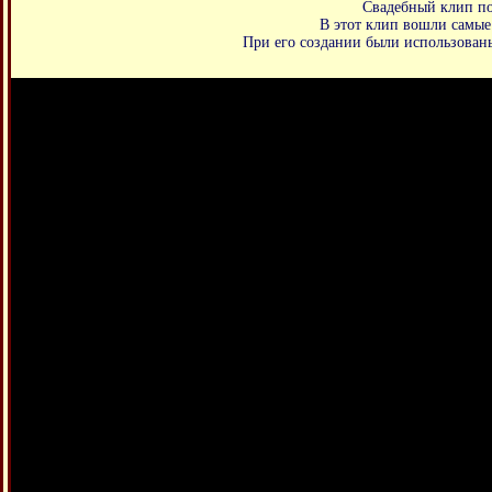
Свадебный клип по
В этот клип вошли самые
При его создании были использован