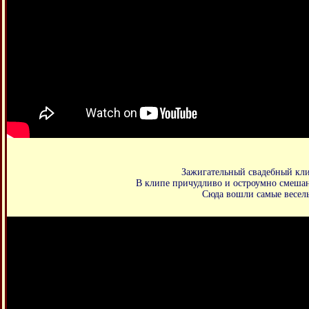
Зажигательный свадебный кли
В клипе причудливо и остроумно смешан
Сюда вошли самые веселы