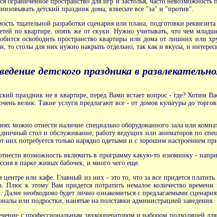
я ограниченное пространство для игр и застолья, часто невозможность пр
низовывать детский праздник дома, взвесьте все "за" и "против".
ость тщательной разработки сценария или плана, подготовки реквизита 
детей по квартире, опять же от скуки. Нужно учитывать, что чем младше
добится освободить пространство квартиры или дома от лишних или хр
и, то столы для них нужно накрыть отдельно, так как и вкусы, и интерес
ведение детского праздника в развлекательн
кий праздник не в квартире, перед Вами встает вопрос - где? Хотим Ва
очень велик. Такие услуги предлагают все - от домов культуры до торгов
иях можно отнести наличие специально оборудованного зала или комнаты
аздничный стол и обслуживание; работу ведущих или аниматоров по спец
т них потребуется только нарядно одетыми и с хорошим настроением прий
отнести возможность включить в программу какую-то изюминку - напри
ссия в парке живых бабочек, и много чего еще.
 центре или кафе. Главный из них - это то, что за все придется плати
ма. Плюс к этому Вам придется потратить немалое количество времен
). Далее необходимо будет лично ознакомиться с предлагаемыми сценария
оналы или подростки, нанятые на полставки администрацией заведения.
печение с профессиональным звукооператором и набором подходящей для