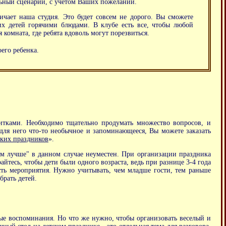
льный сценарий, с учетом Ваших пожеланий.
чает наша студия. Это будет совсем не дорого. Вы сможете
х детей горячими блюдами. В клубе есть все, чтобы любой
 комната, где ребята вдоволь могут порезвиться.
его ребенка.
итками. Необходимо тщательно продумать множество вопросов, и
 для него что-то необычное и запоминающееся, Вы можете заказать
ских праздников
».
ем лучше" в данном случае неуместен. При организации праздника
айтесь, чтобы дети были одного возраста, ведь при разнице 3-4 года
ость мероприятия. Нужно учитывать, чем младше гости, тем раньше
брать детей.
ые воспоминания. Но что же нужно, чтобы организовать веселый и