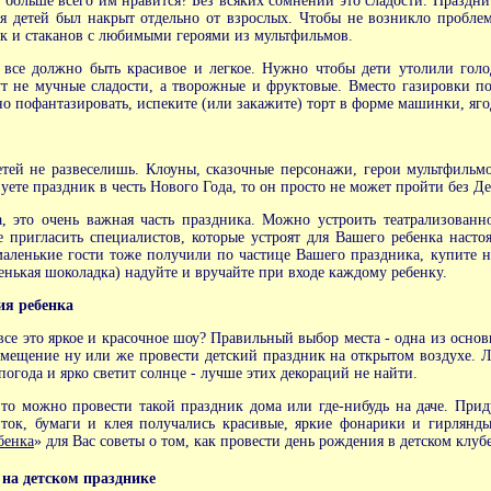
 больше всего им нравится? Без всяких сомнений это сладости. Празднич
ля детей был накрыт отдельно от взрослых. Чтобы не возникло пробле
лок и стаканов с любимыми героями из мультфильмов.
т все должно быть красивое и легкое. Нужно чтобы дети утолили голо
дут не мучные сладости, а творожные и фруктовые. Вместо газировки п
но пофантазировать, испеките (или закажите) торт в форме машинки, ягод
ей не развеселишь. Клоуны, сказочные персонажи, герои мультфильм
уете праздник в честь Нового Года, то он просто не может пройти без Д
а, это очень важная часть праздника. Можно устроить театрализован
е пригласить специалистов, которые устроят для Вашего ребенка нас
аленькие гости тоже получили по частице Вашего праздника, купите 
енькая шоколадка) надуйте и вручайте при входе каждому ребенку.
ия ребенка
 все это яркое и красочное шоу? Правильный выбор места - одна из осн
помещение ну или же провести детский праздник на открытом воздухе. 
погода и ярко светит солнце - лучше этих декораций не найти.
 то можно провести такой праздник дома или где-нибудь на даче. Прид
ток, бумаги и клея получались красивые, яркие фонарики и гирлянды
бенка
» для Вас советы о том, как провести день рождения в детском клубе
 на детском празднике