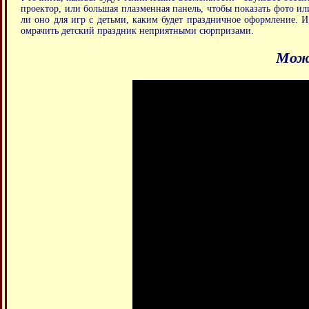
проектор, или большая плазменная панель, чтобы показать
фото ил
ли оно для игр с детьми, каким будет праздничное оформление. И,
омрачить детский праздник неприятными сюрпризами.
Можн