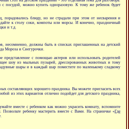
ный стол на детском празднике - это отдельная тема для разговора.
м с посудой, можно купить одноразовую. К тому же ребенок будет
д, порадовались блюду, но не страдали при этом от несварения и
одайте к столу соки, компоты или морсы. И конечно, праздничный
ки и т.д.
ов, несомненно, должны быть в списках приглашенных на детский
еда Мороза и Снегурочки.
ное представление с помощью актеров или использовать родителей
тоящее шоу из мыльных пузырей, дрессированных животных и тому
надувные шары и в каждый шар поместите по маленькому сладкому
овных составляющих хорошего праздника. Вы можете пригласить всех
Любой из этих вариантов отлично подойдет для детского праздника,
умайте вместе с ребенком как можно украсить комнату, вспомните
. Позвольте ребенку мастерить вместе с Вами. На страничке «
Где
.