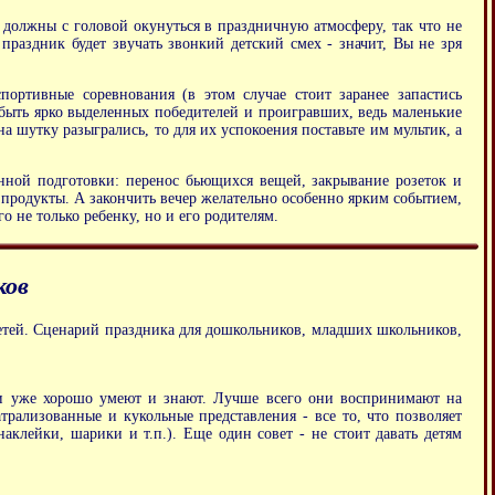
должны с головой окунуться в праздничную атмосферу, так что не
праздник будет звучать звонкий детский смех - значит, Вы не зря
ортивные соревнования (в этом случае стоит заранее запастись
быть ярко выделенных победителей и проигравших, ведь маленькие
на шутку разыгрались, то для их успокоения поставьте им мультик, а
нной подготовки: перенос бьющихся вещей, закрывание розеток и
и продукты. А закончить вечер желательно особенно ярким событием,
 не только ребенку, но и его родителям.
ков
детей. Сценарий праздника для дошкольников, младших школьников,
они уже хорошо умеют и знают. Лучше всего они воспринимают на
рализованные и кукольные представления - все то, что позволяет
аклейки, шарики и т.п.). Еще один совет - не стоит давать детям