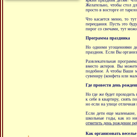
яркий праздник детям? Что
Желательно, чтобы стол д
просто в восторге от таре
Что касается меню, то ту
переедания. Пусть это бу
пирог со свечами, тут мож
Программа праздника
Но одними угощениями дет
праздник. Если Вы организ
Развлекательная программ
вместо актеров. Вы может
подобное. А чтобы Ваши м
сувениру (конфета или мал
Где провести день рожден
Но где же будет проходить
к себе в квартиру, снять 
но если на улице отличная 
Если дети еще маленькие,
школьные годы, как из ни
отметить день рождение ре
Как организовать веселье