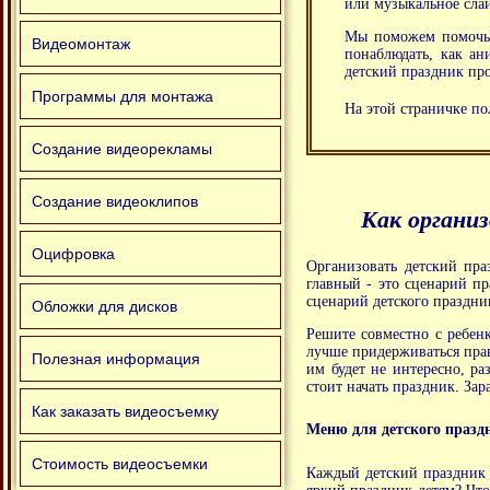
или музыкальное сла
Мы поможем помочь п
Видеомонтаж
понаблюдать, как а
детский праздник про
Программы для монтажа
На этой страничке по
Создание видеорекламы
Создание видеоклипов
Как органи
Оцифровка
Организовать детский пра
главный - это сценарий пр
сценарий детского праздник
Обложки для дисков
Решите совместно с ребен
лучше придерживаться прави
Полезная информация
им будет не интересно, ра
стоит начать праздник. Зар
Как заказать видеосъемку
Меню для детского празд
Стоимость видеосъемки
Каждый детский праздник 