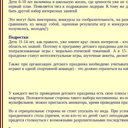
Дети 6-10 лет включены в школьную жизнь, где ценности уже не та
первый план. Появляется тяга к подражанию лидерам. К тому же д
быть другой набор интересных занятий.
Это могут быть викторины, конкурсы на сообразительность, на разв
сравнивать их между собой, оценивая результаты игр и конкурсо
получилось, молодец!)
Подростки
Дети 11-14 лет, как правило, уже имеют круг своих интересов - кт
область их знаний. Поэтому в программу детского праздника для 
театрализованные игры с морально-этической тематикой. А в 15
празднике станут интеллектуальные игры, шуточные анкеты, дискот
Также при организации детского праздника необходимо учитывать
играют в одной спортивной команде) - это должно отразиться на н
У каждого места проведения детского праздника есть свои плюсы 
квартира. Положительные стороны такого выбора несомненны: во-п
мультфильмов, можно пригласить аниматора, время проведения празд
Но и отрицательные стороны не стоит упускать из вида. При усло
праздничного стола (причем, если кто-то из детей съест неподходя
придется столкнуться с возможными разрушительными последствиями