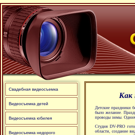
Свадебная видеосъемка
Как 
Видеосъемка детей
Детские праздники б
было желание. Празд
проводы зимы. Одним
Видеосъемка юбилея
Студия DV-PRO гото
области, создание в
Видеосъемка недорого