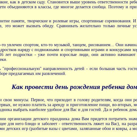
кие, как в детском саду. Становится выше уровень ответственности реб
ети объединяются в классы, где многое делается сообща. Поэтому и п
итие памяти, творческие и ролевые игры, спортивные соревнования. И т
в, это может вызвать обиду. Сравнивать желательно только личные ус
о-то увлечен спортом, кто-то музыкой, танцем, рисованием... Они начи
подростков наряду с подвижными и спортивными играми и конкурсами хо
-16 лет подростки - уже почти взрослые люди, они активно начинаю
еки.
 "профессиональную" направленность детей - если большая часть гост
аборе предлагаемых им развлечений.
Как провести день рождения ребенка до
и свои минусы. Первое, что приходит в голову родителям, когда они р
ервых, не нужно платить за аренду и приготовление пищи, во-вторых, м
ника выбрать наиболее удобное для Вас и для гостей. Да и ребенок дома
вии организации детского праздника дома Вам придется потратить знач
щее для него блюдо и заболеет - ответственность ляжет на Вас), на ра
 детских игр (разбитые вазы с цветами, заляпанные обои и ковры, а мо