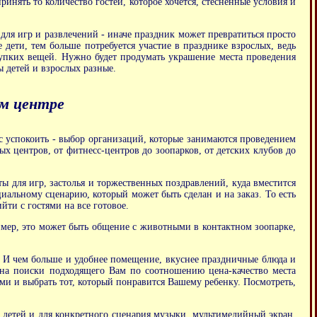
инять то количество гостей, которое хочется, стесненные условия и
для игр и развлечений - иначе праздник может превратиться просто
 дети, тем больше потребуется участие в празднике взрослых, ведь
упких вещей. Нужно будет продумать украшение места проведения
ы детей и взрослых разные.
ом центре
с успокоить - выбор организаций, которые занимаются проведением
ых центров, от фитнесс-центров до зоопарков, от детских клубов до
 для игр, застолья и торжественных поздравлений, куда вместится
иальному сценарию, который может быть сделан и на заказ. То есть
ти с гостями на все готовое.
мер, это может быть общение с животными в контактном зоопарке,
ть. И чем больше и удобнее помещение, вкуснее праздничные блюда и
и на поиски подходящего Вам по соотношению цена-качество места
ми и выбрать тот, который понравится Вашему ребенку. Посмотреть,
 детей и для конкретного сценария музыки, мультимедийный экран,