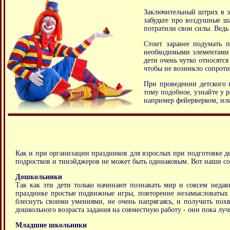
Заключительный штрих в э
забудьте про воздушные ша
потратили свои силы. Ведь 
Стоит заранее подумать п
необходимыми элементами 
дети очень чутко относятся
чтобы не возникло сопроти
При проведении детского 
тому подобное, узнайте у 
например фейерверком, или
Как и при организации праздников для взрослых при подготовке д
подростков и тинэйджеров не может быть одинаковым. Вот наши со
Дошкольники
Так как эти дети только начинают познавать мир и совсем неда
празднике простые подвижные игры, повторение незамысловатых т
блеснуть своими умениями, не очень напрягаясь, и получить похв
дошкольного возраста задания на совместную работу - они пока лу
Младшие школьники