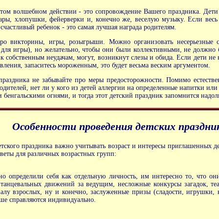
том волшебном действии - это сопровождение Вашего праздника. Дети 
ры, хлопушки, фейерверки и, конечно же, веселую музыку. Если весь 
счастливый ребенок - это самая лучшая награда родителям.
ро викторины, игры, розыгрыши. Можно организовать несерьезные сп
для игры), но желательно, чтобы они были коллективными, не должно 
 к собственным неудачам, могут, возникнут слезы и обида. Если дети не 
вления, запаситесь мороженным, это будет весьма веским аргументом.
праздника не забывайте про меры предосторожности. Помимо естестве
родителей, нет ли у кого из детей аллергии на определенные напитки ил
 бенгальскими огнями, и тогда этот детский праздник запомнится надолго
Особенности проведения детских праздни
етского праздника важно учитывать возраст и интересы приглашенных 
веты для различных возрастных групп:
вно определили себя как отдельную личность, им интересно то, что 
анцевальных движений за ведущим, несложные конкурсы загадок, теат
алу взрослых, ну и конечно, заслуженные призы (сладости, игрушки, н
чше справляются индивидуально.