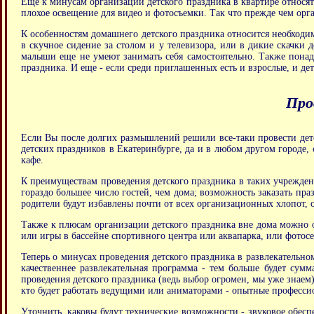
Еще к минусам организации детского праздника в квартире относятс
плохое освещение для видео и фотосъемки. Так что прежде чем орга
К особенностям домашнего детского праздника относится необходим
в скучное сидение за столом и у телевизора, или в дикие скачки 
малыши еще не умеют занимать себя самостоятельно. Также пона
праздника. И еще - если среди приглашенных есть и взрослые, и дет
Про
Если Вы после долгих размышлений решили все-таки провести детс
детских праздников в Екатеринбурге, да и в любом другом городе, 
кафе.
К преимуществам проведения детского праздника в таких учрежден
гораздо большее число гостей, чем дома; возможность заказать пр
родители будут избавлены почти от всех организационных хлопот, о
Также к плюсам организации детского праздника вне дома можно 
или игры в бассейне спортивного центра или аквапарка, или фотосе
Теперь о минусах проведения детского праздника в развлекательном
качественнее развлекательная программа - тем больше будет сум
проведения детского праздника (ведь выбор огромен, мы уже знаем
кто будет работать ведущими или аниматорами - опытные професси
Уточнить, каковы будут технические возможности - звуковое обес