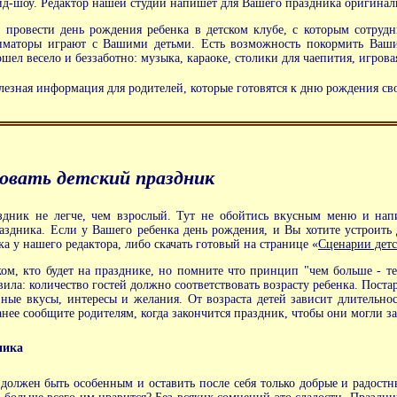
йд-шоу. Редактор нашей студии напишет для Вашего праздника оригина
ровести день рождения ребенка в детском клубе, с которым сотрудни
ниматоры играют с Вашими детьми. Есть возможность покормить Ваши
шел весело и беззаботно: музыка, караоке, столики для чаепития, игровая
лезная информация для родителей, которые готовятся к дню рождения сво
зовать детский праздник
здник не легче, чем взрослый. Тут не обойтись вкусным меню и нап
аздника. Если у Вашего ребенка день рождения, и Вы хотите устроить
а у нашего редактора, либо скачать готовый на странице «
Сценарии дет
ком, кто будет на празднике, но помните что принцип "чем больше - т
ла: количество гостей должно соответствовать возрасту ребенка. Постар
зные вкусы, интересы и желания. От возраста детей зависит длительн
анее сообщите родителям, когда закончится праздник, чтобы они могли за
ника
должен быть особенным и оставить после себя только добрые и радостн