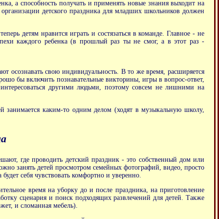
енка, а способность получать и применять новые знания выходит на
ри организации детского праздника для младших школьников должен
еперь детям нравится играть и состязаться в команде. Главное - не
пехи каждого ребенка (в прошлый раз ты не смог, а в этот раз -
нают осознавать свою индивидуальность. В то же время, расширяется
рошо бы включить познавательные викторины, игры в вопрос-ответ,
т интересоваться другими людьми, поэтому совсем не лишними на
ей занимается каким-то одним делом (ходят в музыкальную школу,
ма
ешают, где проводить детский праздник - это собственный дом или
ожно занять детей просмотром семейных фотографий, видео, просто
 будет себя чувствовать комфортно и уверенно.
ительное время на уборку до и после праздника, на приготовление
зработку сценария и поиск подходящих развлечений для детей. Также
жет, и сломанная мебель).