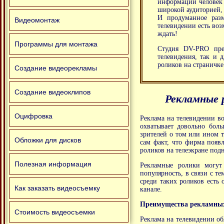
информации человек 
широкой аудиторией, 
И продуманное разм
Видеомонтаж
телевидении есть воз
ждать!
Программы для монтажа
Студия DV-PRO пред
телевидения, так и 
роликов на страничке
Создание видеорекламы
Создание видеоклипов
Рекламные 
Оцифровка
Реклама на телевидении во
охватывает довольно бол
зрителей о том или ином т
Обложки для дисков
сам факт, что фирма появл
роликов на телеэкране по
Полезная информация
Рекламные ролики могут
популярность, в связи с т
среди таких роликов есть
Как заказать видеосъемку
канале.
Преимущества рекламных
Стоимость видеосъемки
Реклама на телевидении об