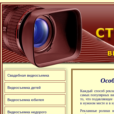
Свадебная видеосъемка
Особ
Видеосъемка детей
Каждый способ рекла
самых популярных ви
то, что подавляющее
Видеосъемка юбилея
в нужном месте и в 
Рекламные ролики н
Видеосъемка недорого