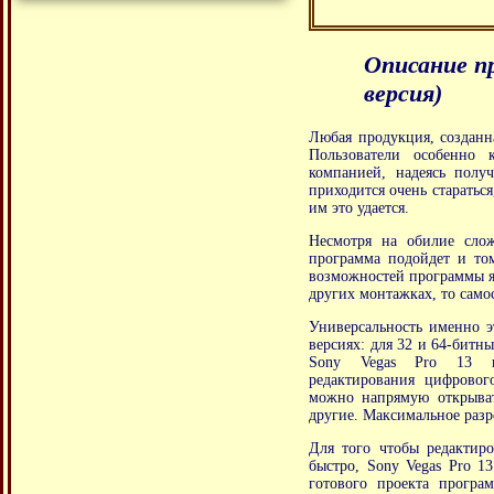
Описание пр
версия)
Любая продукция, созданна
Пользователи особенно 
компанией, надеясь полу
приходится очень старатьс
им это удается.
Несмотря на обилие слож
программа подойдет и том
возможностей программы я 
других монтажках, то само
Универсальность именно э
версиях: для 32 и 64-битны
Sony Vegas Pro 13 по
редактирования цифрово
можно напрямую открыват
другие. Максимальное разр
Для того чтобы редактир
быстро, Sony Vegas Pro 1
готового проекта програ