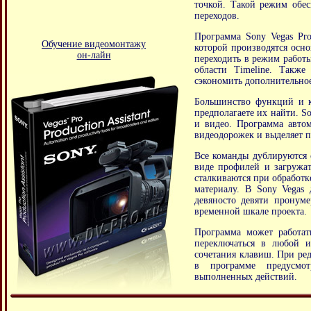
точкой. Такой режим обес
переходов.
Программа Sony Vegas Pro
Обучение видеомонтажу
которой производятся осн
он-лайн
переходить в режим работы
области Timeline. Такж
сэкономить дополнительное
Большинство функций и к
предполагаете их найти. S
и видео. Программа авто
видеодорожек и выделяет 
Все команды дублируются 
виде профилей и загружат
сталкиваются при обработк
материалу. В Sony Vegas 
девяносто девяти пронум
временной шкале проекта.
Программа может работа
переключаться в любой и
сочетания клавиш. При ред
в программе предусмот
выполненных действий.