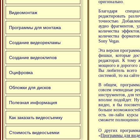
оригинально.
Благодаря специ
Видеомонтаж
редактировать разл
точностью. Добавле
аудио фрагментов, у
Программы для монтажа
количества эффектов
количества формато
Sony Vegas.
Создание видеорекламы
Эта версия программы 
фишки, которые дос
Создание видеоклипов
редакторах. К тому ж
мощного и дорогого ж
Вы любитель всего 
Оцифровка
системой, то на сайте
В общем, программа
Обложки для дисков
совсем очевидные ре
инструментов, для те
вполне подойдет. Ну
Полезная информация
видео, я бы посовет
больше возможностей,
есть он-лайн курсы
Как заказать видеосъемку
сможете полноценно 
О других программа
Стоимость видеосъемки
«
Программы для вид