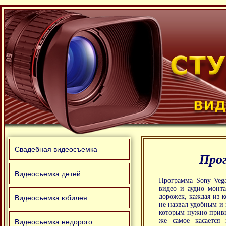
Свадебная видеосъемка
Прог
Видеосъемка детей
Программа Sony Veg
видео и аудио монта
дорожек, каждая из 
Видеосъемка юбилея
не назвал удобным и
которым нужно привы
же самое касается
Видеосъемка недорого