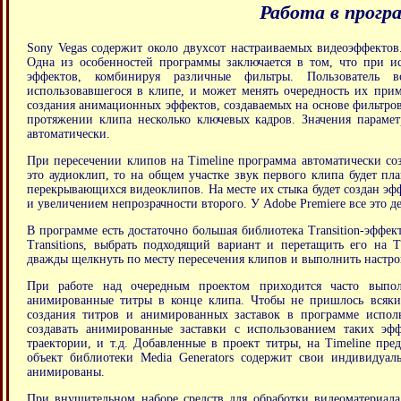
Работа в прогр
Sony Vegas содержит около двухсот настраиваемых видеоэффектов
Одна из особенностей программы заключается в том, что при и
эффектов, комбинируя различные фильтры. Пользователь 
использовавшегося в клипе, и может менять очередность их прим
создания анимационных эффектов, создаваемых на основе фильтров
протяжении клипа несколько ключевых кадров. Значения парамет
автоматически.
При пересечении клипов на Timeline программа автоматически соз
это аудиоклип, то на общем участке звук первого клипа будет плав
перекрывающихся видеоклипов. На месте их стыка будет создан эф
и увеличением непрозрачности второго. У Adobe Premiere все это д
В программе есть достаточно большая библиотека Transition-эффек
Transitions, выбрать подходящий вариант и перетащить его на T
дважды щелкнуть по месту пересечения клипов и выполнить настр
При работе над очередным проектом приходится часто выпол
анимированные титры в конце клипа. Чтобы не пришлось всякий
создания титров и анимированных заставок в программе исполь
создавать анимированные заставки с использованием таких эф
траектории, и т.д. Добавленные в проект титры, на Timeline пре
объект библиотеки Media Generators содержит свои индивидуал
анимированы.
При внушительном наборе средств для обработки видеоматериала